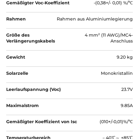
Gemäßigter Voc-Koeffizient
-(0,38+/- 0,01) %/℃
Rahmen
Rahmen aus Aluminiumlegierung
Größe des
4 mm² (11 AWG)/MC4-
Verlängerungskabels
Anschluss
Gewicht
9.20 kg
Solarzelle
Monokristallin
Leerlaufspannung (Voc)
23.7V
Maximalstrom
9.85A
Gemäßigter Koeffizient von Isc
(010+/-0,01)%/℃
Temperaturbereich
－40℃～ +85℃