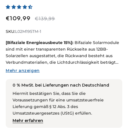
€109,99
Verkaufspreis
Normaler
€139,99
Preis
SKU:
SKU:
L02M195TM-1
[Bifaziale Energieausbeute 15%]:
Bifaziale Solarmodule
sind mit einer transparenten Rückseite aus 12BB-
Solarzellen ausgestattet, die Rückwand besteht aus
Verbundmaterialien, die Lichtdurchlässigkeit beträgt
bis zu 91,5 %, im Vergleich zu herkömmlichen
Mehr anzeigen
Solarmodulen kann die Leistung bis zu 33 % betragen %.
[Einfach zu installieren: Größe]:
1335 x 670 x 35 mm,
0 % MwSt. bei Lieferungen nach Deutschland
wiegt 9,29 kg. Die Diode wird vormontiert in einer
Hiermit bestätigen Sie, dass Sie die
Anschlussdose mit einem Paar vormontierter 2,95 Fuß
Voraussetzungen für eine umsatzsteuerfreie
langer Kabel geliefert.
Lieferung gemäß § 12 Abs. 3 des
[Transparente Rückwand]:
Die Durchlässigkeit von fast
Umsatzsteuergesetzes (UStG) erfüllen.
91,5 % sorgt dafür, dass die Rückwand das Streulicht der
Mehr erfahren
Sonne auch dann gut umwandelt, wenn die
Vorderseite beschattet ist, was häufig für den Einsatz in